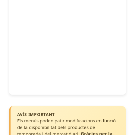
AVÍS IMPORTANT
Els menús poden patir modificacions en funció
de la disponibilitat dels productes de
temporada i del mercat diari.
Gràcies per la