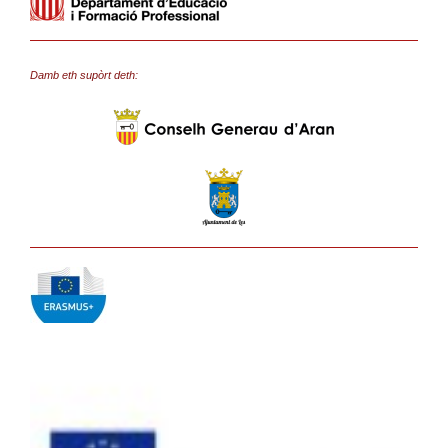
Damb eth supòrt deth: