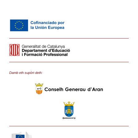
Damb eth supòrt deth: