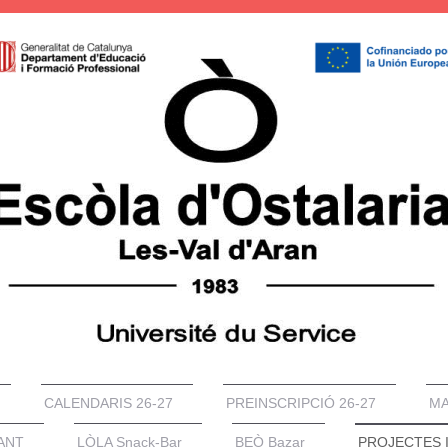
CALENDARIS 26-27
PREINSCRIPCIÓ 26-27
MA
RANT
LÒLA Snack-Bar
BEÒ Bazar
PROJECTES 