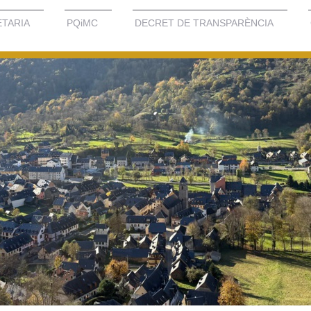
TARIA
PQiMC
DECRET DE TRANSPARÈNCIA