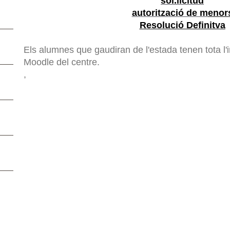
sol.licitud
autorització de m
enor
Resolució Definitva
Els alumnes que gaudiran de l'estada tenen tota l'i
Moodle del centre.
,