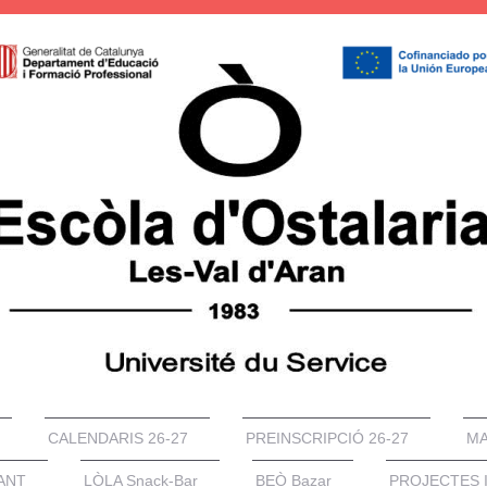
CALENDARIS 26-27
PREINSCRIPCIÓ 26-27
MA
RANT
LÒLA Snack-Bar
BEÒ Bazar
PROJECTES 